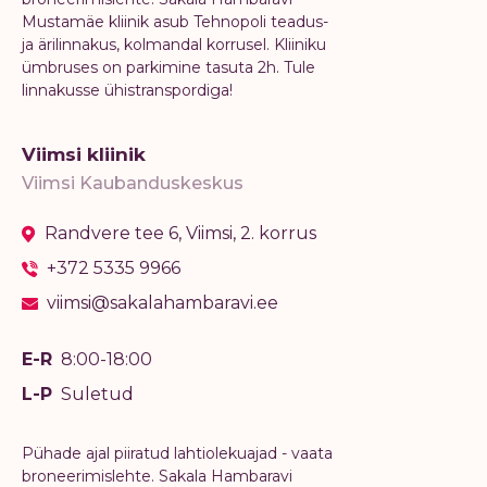
Mustamäe kliinik asub Tehnopoli teadus-
ja ärilinnakus, kolmandal korrusel. Kliiniku
ümbruses on parkimine tasuta 2h. Tule
linnakusse ühistranspordiga!
Viimsi kliinik
Viimsi Kaubanduskeskus
Randvere tee 6, Viimsi, 2. korrus
+372 5335 9966
viimsi@sakalahambaravi.ee
E-R
8:00-18:00
L-P
Suletud
Pühade ajal piiratud lahtiolekuajad - vaata
broneerimislehte. Sakala Hambaravi