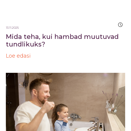
13.11.2025
Mida teha, kui hambad muutuvad
tundlikuks?
Loe edasi