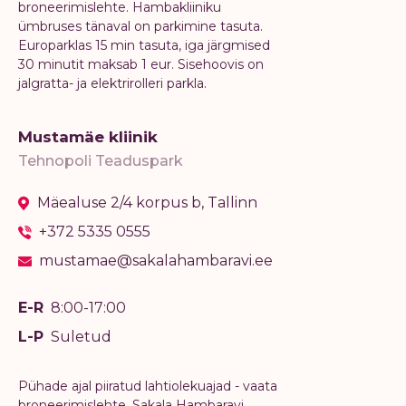
broneerimislehte. Hambakliiniku
ümbruses tänaval on parkimine tasuta.
Europarklas 15 min tasuta, iga järgmised
30 minutit maksab 1 eur. Sisehoovis on
jalgratta- ja elektrirolleri parkla.
Mustamäe kliinik
Tehnopoli Teaduspark
Mäealuse 2/4 korpus b, Tallinn
+372 5335 0555
mustamae@sakalahambaravi.ee
E-R
8:00-17:00
L-P
Suletud
Pühade ajal piiratud lahtiolekuajad - vaata
broneerimislehte. Sakala Hambaravi