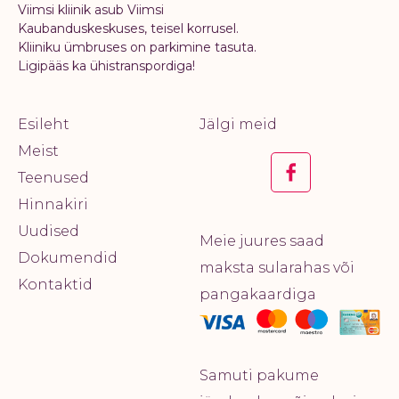
Viimsi kliinik asub Viimsi
Kaubanduskeskuses, teisel korrusel.
Kliiniku ümbruses on parkimine tasuta.
Ligipääs ka ühistranspordiga!
Esileht
Jälgi meid
Meist
Teenused
Hinnakiri
Uudised
Meie juures saad
Dokumendid
maksta sularahas või
Kontaktid
pangakaardiga
Samuti pakume