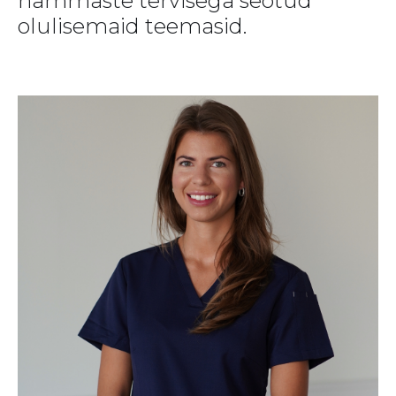
hammaste tervisega seotud
olulisemaid teemasid.