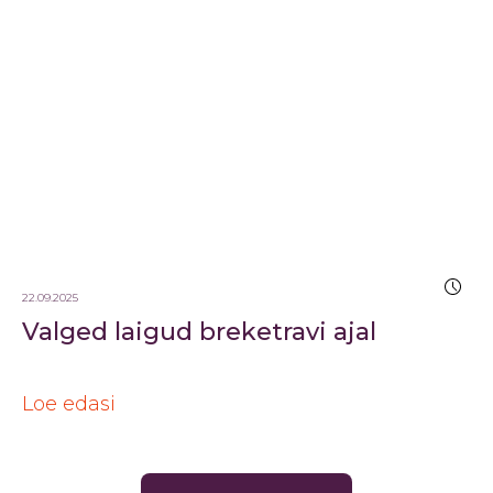
22.09.2025
Valged laigud breketravi ajal
Loe edasi