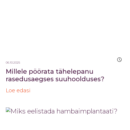
06.10.2025
Millele pöörata tähelepanu
rasedusaegses suuhoolduses?
Loe edasi