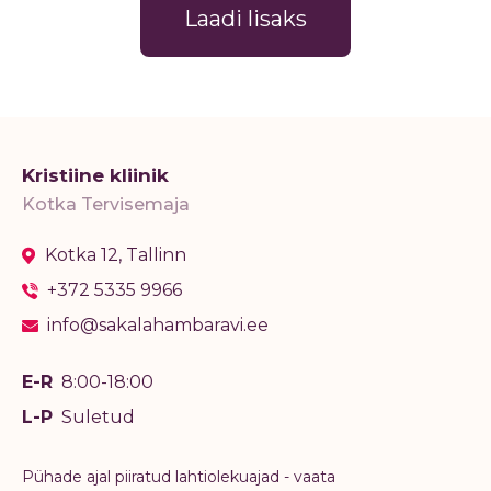
Laadi lisaks
Kristiine kliinik
Kotka Tervisemaja
Kotka 12, Tallinn
+372 5335 9966
info@sakalahambaravi.ee
E-R
8:00-18:00
L-P
Suletud
Pühade ajal piiratud lahtiolekuajad - vaata