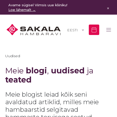
Avame sügisel Viimsis uue kliiniku!
×
Loe lähemalt →
EESTI
Uudised
Meie
blogi
,
uudised
ja
teated
Meie blogist leiad kõik seni
avaldatud artiklid, milles meie
hambaarstid selgitavad