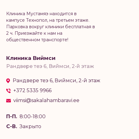
Клиника Мустамяэ находится в
кампусе Технопол, на третьем этаже.
Парковка вокруг клиники бесплатная в
2 ч. Приезжайте к нам на
общественном транспорте!
Клиника Виймси
Рандвере теэ 6, Виймси, 2-й этаж
Рандвере теэ 6, Виймси, 2-й этаж
+372 5335 9966
viimsi@sakalahambaravi.ee
П-П.
8:00-18:00
С-В.
Закрыто