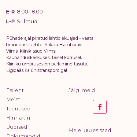
E-R
8:00-18:00
L-P
Suletud
Pühade ajal piiratud lahtiolekuajad - vaata
broneerimislehte. Sakala Hambaravi
Viimsi kliinik asub Viimsi
Kaubanduskeskuses, teisel korrusel.
Kliiniku ümbruses on parkimine tasuta.
Ligipääs ka ühistranspordiga!
Esileht
Jälgi meid
Meist
Teenused
Hinnakiri
Uudised
Meie juures saad
Dokumendid