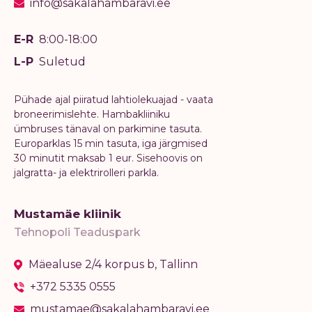
info@sakalahambaravi.ee
E-R
8:00-18:00
L-P
Suletud
Pühade ajal piiratud lahtiolekuajad - vaata
broneerimislehte. Hambakliiniku
ümbruses tänaval on parkimine tasuta.
Europarklas 15 min tasuta, iga järgmised
30 minutit maksab 1 eur. Sisehoovis on
jalgratta- ja elektrirolleri parkla.
Mustamäe kliinik
Tehnopoli Teaduspark
Mäealuse 2/4 korpus b, Tallinn
+372 5335 0555
mustamae@sakalahambaravi.ee