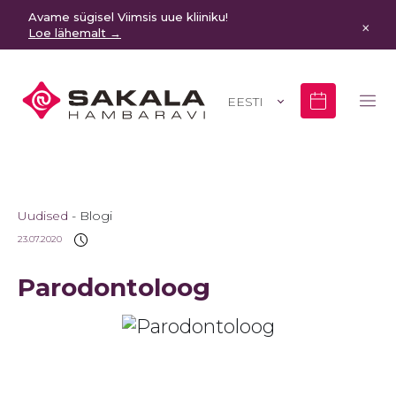
Avame sügisel Viimsis uue kliiniku!
×
Loe lähemalt →
EESTI
Uudised
Blogi
23.07.2020
Parodontoloog