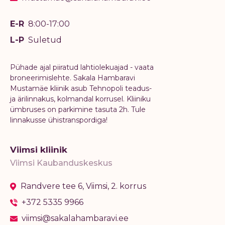
E-R
8:00-17:00
L-P
Suletud
Pühade ajal piiratud lahtiolekuajad - vaata
broneerimislehte. Sakala Hambaravi
Mustamäe kliinik asub Tehnopoli teadus-
ja ärilinnakus, kolmandal korrusel. Kliiniku
ümbruses on parkimine tasuta 2h. Tule
linnakusse ühistranspordiga!
Viimsi kliinik
Viimsi Kaubanduskeskus
Randvere tee 6, Viimsi, 2. korrus
+372 5335 9966
viimsi@sakalahambaravi.ee