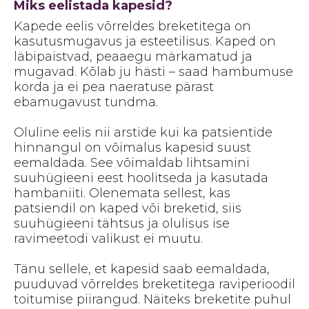
Miks eelistada kapesid?
Kapede eelis võrreldes breketitega on
kasutusmugavus ja esteetilisus. Kaped on
läbipaistvad, peaaegu märkamatud ja
mugavad. Kõlab ju hästi – saad hambumuse
korda ja ei pea naeratuse pärast
ebamugavust tundma.
Oluline eelis nii arstide kui ka patsientide
hinnangul on võimalus kapesid suust
eemaldada. See võimaldab lihtsamini
suuhügieeni eest hoolitseda ja kasutada
hambaniiti. Olenemata sellest, kas
patsiendil on kaped või breketid, siis
suuhügieeni tähtsus ja olulisus ise
ravimeetodi valikust ei muutu.
Tänu sellele, et kapesid saab eemaldada,
puuduvad võrreldes breketitega raviperioodil
toitumise piirangud. Näiteks breketite puhul