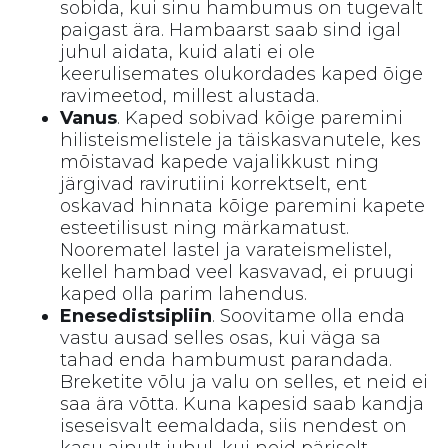
sobida, kui sinu hambumus on tugevalt
paigast ära. Hambaarst saab sind igal
juhul aidata, kuid alati ei ole
keerulisemates olukordades kaped õige
ravimeetod, millest alustada.
Vanus
. Kaped sobivad kõige paremini
hilisteismelistele ja täiskasvanutele, kes
mõistavad kapede vajalikkust ning
järgivad ravirutiini korrektselt, ent
oskavad hinnata kõige paremini kapete
esteetilisust ning märkamatust.
Noorematel lastel ja varateismelistel,
kellel hambad veel kasvavad, ei pruugi
kaped olla parim lahendus.
Enesedistsipliin
. Soovitame olla enda
vastu ausad selles osas, kui väga sa
tahad enda hambumust parandada.
Breketite võlu ja valu on selles, et neid ei
saa ära võtta. Kuna kapesid saab kandja
iseseisvalt eemaldada, siis nendest on