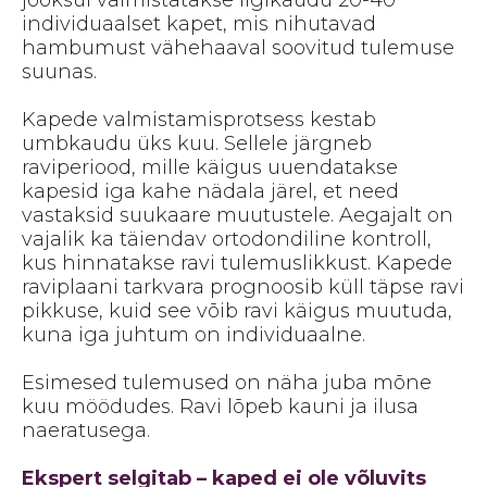
jooksul valmistatakse ligikaudu 20-40
individuaalset kapet, mis nihutavad
hambumust vähehaaval soovitud tulemuse
suunas.
Kapede valmistamisprotsess kestab
umbkaudu üks kuu. Sellele järgneb
raviperiood, mille käigus uuendatakse
kapesid iga kahe nädala järel, et need
vastaksid suukaare muutustele. Aegajalt on
vajalik ka täiendav ortodondiline kontroll,
kus hinnatakse ravi tulemuslikkust. Kapede
raviplaani tarkvara prognoosib küll täpse ravi
pikkuse, kuid see võib ravi käigus muutuda,
kuna iga juhtum on individuaalne.
Esimesed tulemused on näha juba mõne
kuu möödudes. Ravi lõpeb kauni ja ilusa
naeratusega.
Ekspert selgitab – kaped ei ole võluvits