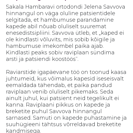
Sakala Hambaravi ortodondi Jelena Savvova
hinnangul on väga oluline patsientidele
selgitada, et hambumuse parandamine
kapede abil nõuab oluliselt suuremat
enesedistsipliini. Savvova ütleb, et „kaped ei
ole kindlasti võluvits, mis sobib kõigile ja
hambumuse imekombel paika ajab.
Kindlasti peaks sobiv raviplaan sündima
arsti ja patsiendi koostöös“.
Raviarstide igapäevane töö on toonud kaasa
juhtumeid, kus võimalus kapesid iseseisvalt
eemaldada tähendab, et paika pandud
raviplaan venib oluliselt pikemaks. Seda
ainult juhul, kui patsient neid tegelikult ei
kanna. Raviplaani pikkus on kapede ja
breketite puhul Savvova hinnangul
sarnased. Samuti on kapede puhastamine ja
suuhügieeni tähtsus võrreldavad breketite
kandmisega.