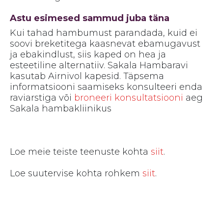
Astu esimesed sammud juba täna
Kui tahad hambumust parandada, kuid ei
soovi breketitega kaasnevat ebamugavust
ja ebakindlust, siis kaped on hea ja
esteetiline alternatiiv. Sakala Hambaravi
kasutab Airnivol kapesid. Täpsema
informatsiooni saamiseks konsulteeri enda
raviarstiga või
broneeri konsultatsiooni
aeg
Sakala hambakliinikus
Loe meie teiste teenuste kohta
siit
.
Loe suutervise kohta rohkem
siit
.