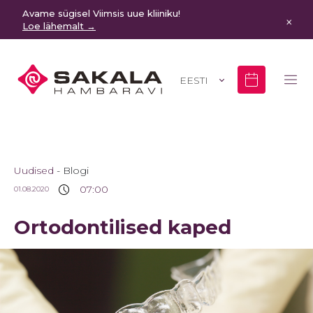
Avame sügisel Viimsis uue kliiniku!
×
Loe lähemalt →
EESTI
Uudised
Blogi
07:00
01.08.2020
Ortodontilised kaped