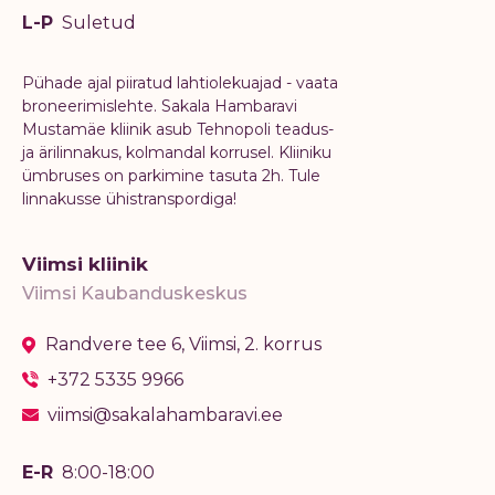
L-P
Suletud
Pühade ajal piiratud lahtiolekuajad - vaata
broneerimislehte. Sakala Hambaravi
Mustamäe kliinik asub Tehnopoli teadus-
ja ärilinnakus, kolmandal korrusel. Kliiniku
ümbruses on parkimine tasuta 2h. Tule
linnakusse ühistranspordiga!
Viimsi kliinik
Viimsi Kaubanduskeskus
Randvere tee 6, Viimsi, 2. korrus
+372 5335 9966
viimsi@sakalahambaravi.ee
E-R
8:00-18:00