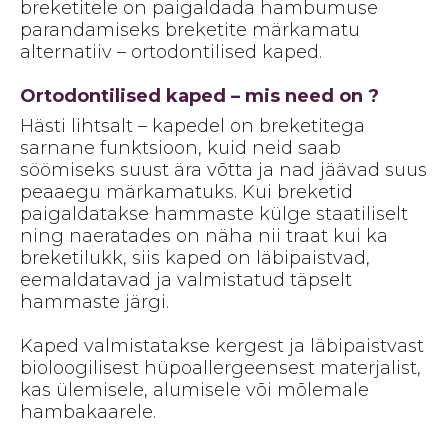
breketitele on paigaldada hambumuse
parandamiseks breketite märkamatu
alternatiiv – ortodontilised kaped.
Ortodontilised kaped – mis need on ?
Hästi lihtsalt – kapedel on breketitega
sarnane funktsioon, kuid neid saab
söömiseks suust ära võtta ja nad jäävad suus
peaaegu märkamatuks. Kui breketid
paigaldatakse hammaste külge staatiliselt
ning naeratades on näha nii traat kui ka
breketilukk, siis kaped on läbipaistvad,
eemaldatavad ja valmistatud täpselt
hammaste järgi.
Kaped valmistatakse kergest ja läbipaistvast
bioloogilisest hüpoallergeensest materjalist,
kas ülemisele, alumisele või mõlemale
hambakaarele.