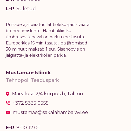
L-P
Suletud
Pühade ajal piiratud lahtiolekuajad - vaata
broneerimislehte. Hambakliiniku
ümbruses tänaval on parkimine tasuta.
Europarklas 15 min tasuta, iga järgmised
30 minutit maksab 1 eur. Sisehoovis on
jalgratta- ja elektrirolleri parkla.
Mustamäe kliinik
Tehnopoli Teaduspark
Mäealuse 2/4 korpus b, Tallinn
+372 5335 0555
mustamae@sakalahambaravi.ee
E-R
8:00-17:00