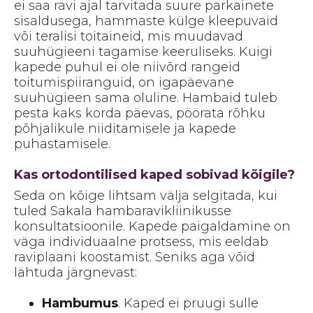
ei saa ravi ajal tarvitada suure parkainete
sisaldusega, hammaste külge kleepuvaid
või teralisi toitaineid, mis muudavad
suuhügieeni tagamise keeruliseks. Kuigi
kapede puhul ei ole niivõrd rangeid
toitumispiiranguid, on igapäevane
suuhügieen sama oluline. Hambaid tuleb
pesta kaks korda päevas, pöörata rõhku
põhjalikule niiditamisele ja kapede
puhastamisele.
Kas ortodontilised kaped sobivad kõigile?
Seda on kõige lihtsam välja selgitada, kui
tuled Sakala hambaravikliinikusse
konsultatsioonile. Kapede paigaldamine on
väga individuaalne protsess, mis eeldab
raviplaani koostamist. Seniks aga võid
lähtuda järgnevast:
Hambumus
. Kaped ei pruugi sulle