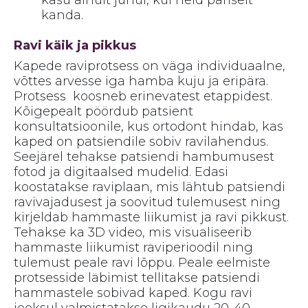
kasu ainult juhul, kui neid päriselt
kanda.
Ravi käik ja pikkus
Kapede raviprotsess on väga individuaalne,
võttes arvesse iga hamba kuju ja eripära.
Protsess koosneb erinevatest etappidest.
Kõigepealt pöördub patsient
konsultatsioonile, kus ortodont hindab, kas
kaped on patsiendile sobiv ravilahendus.
Seejärel tehakse patsiendi hambumusest
fotod ja digitaalsed mudelid. Edasi
koostatakse raviplaan, mis lähtub patsiendi
ravivajadusest ja soovitud tulemusest ning
kirjeldab hammaste liikumist ja ravi pikkust.
Tehakse ka 3D video, mis visualiseerib
hammaste liikumist raviperioodil ning
tulemust peale ravi lõppu. Peale eelmiste
protsesside läbimist tellitakse patsiendi
hammastele sobivad kaped. Kogu ravi