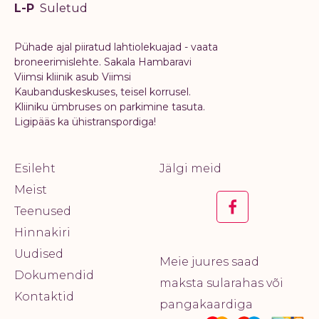
L-P
Suletud
Pühade ajal piiratud lahtiolekuajad - vaata
broneerimislehte. Sakala Hambaravi
Viimsi kliinik asub Viimsi
Kaubanduskeskuses, teisel korrusel.
Kliiniku ümbruses on parkimine tasuta.
Ligipääs ka ühistranspordiga!
Esileht
Jälgi meid
Meist
Teenused
Hinnakiri
Uudised
Meie juures saad
Dokumendid
maksta sularahas või
Kontaktid
pangakaardiga