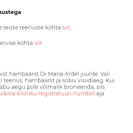
nustega
 teiste teenuste kohta
siit
.
ervise kohta
siit
.
ist hambaarst Dr Maria Ardel juurde. Vali
 teenus, hambaarst ja sobiv visiidiaeg. Kui
vabu aegu pole võimalik broneerida, siis
sobiva kliiniku registratuuri numbril
aja