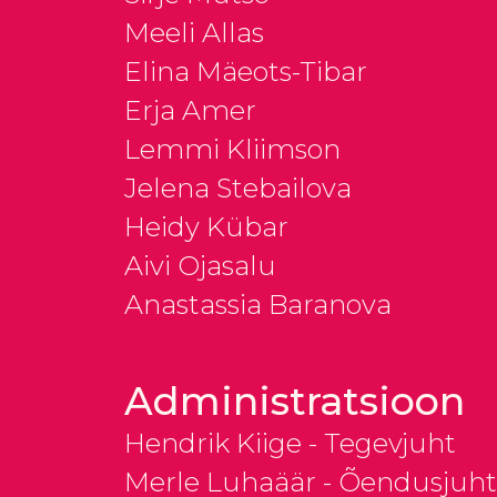
Meeli Allas
Elina Mäeots-Tibar
Erja Amer
Lemmi Kliimson
Jelena Stebailova
Heidy Kübar
Aivi Ojasalu
Anastassia Baranova
Administratsioon
Hendrik Kiige - Tegevjuht
Merle Luhaäär - Õendusjuht