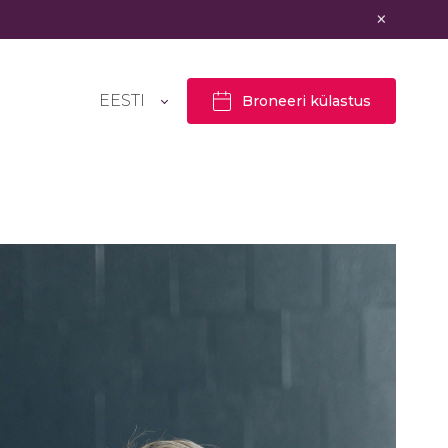
×
EESTI
Broneeri külastus