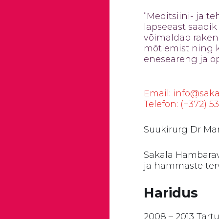
“Meditsiini- ja 
lapseeast saadi
võimaldab rakenda
mõtlemist ning k
eneseareng ja õ
Email: info@sak
Telefon: (+372) 5
Suukirurg Dr Mar
Sakala Hambarav
ja hammaste ter
Haridus
2008 – 2013 Tart