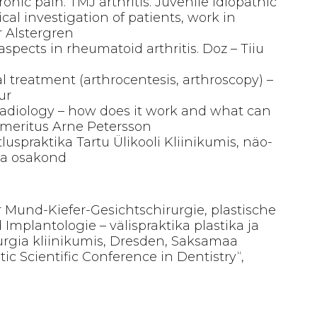
ronic pain. TMJ arthritis. Juvenile idiopathic
nical investigation of patients, work in
r Alstergren
aspects in rheumatoid arthritis. Doz – Tiiu
l treatment (arthrocentesis, arthroscopy) –
ur
adiology – how does it work and what can
 Emeritus Arne Petersson
luspraktika Tartu Ülikooli Kliinikumis, näo-
gia osakond
r Mund-Kiefer-Gesichtschirurgie, plastische
Implantologie – välispraktika plastika ja
rurgia kliinikumis, Dresden, Saksamaa
tic Scientific Conference in Dentistry“,