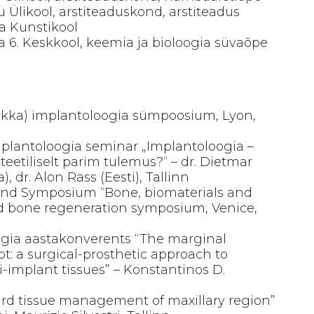
 Ülikool, arstiteaduskond, arstiteadus
a Kunstikool
a 6. Keskkool, keemia ja bioloogia süvaõpe
ekka) implantoloogia sümpoosium, Lyon,
plantoloogia seminar „Implantoloogia –
eetiliselt parim tulemus?“ – dr. Dietmar
dr. Alon Rass (Eesti), Tallinn
nd Symposium “Bone, biomaterials and
d bone regeneration symposium, Venice,
ogia aastakonverents “The marginal
t: a surgical-prosthetic approach to
-implant tissues” – Konstantinos D.
ard tissue management of maxillary region”