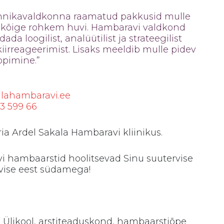
tehnikavaldkonna raamatud pakkusid mulle
k kõige rohkem huvi. Hambaravi valdkond
da loogilist, analüütilist ja strateegilist
iirreageerimist. Lisaks meeldib mulle pidev
ppimine.”
alahambaravi.ee
33 599 66
ia Ardel Sakala Hambaravi kliinikus.
i hambaarstid hoolitsevad Sinu suutervise
vise eest südamega!
u Ülikool, arstiteaduskond, hambaarstiõpe