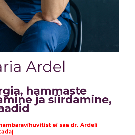
ria Ardel
rgia, hammaste
mine ja siirdamine,
aadid
ambaravihüvitist ei saa dr. Ardeli
tada)