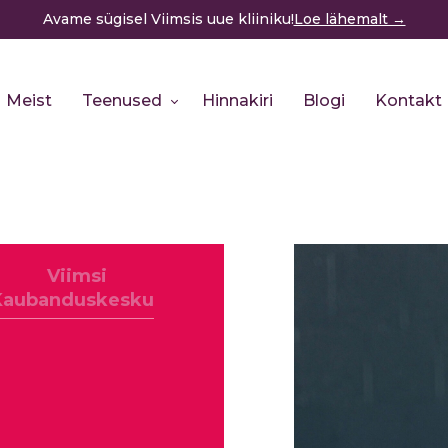
Avame sügisel Viimsis uue kliiniku!
Loe lähemalt →
Meist
Teenused
Hinnakiri
Blogi
Kontakt
Viimsi
Kaubanduskeskus