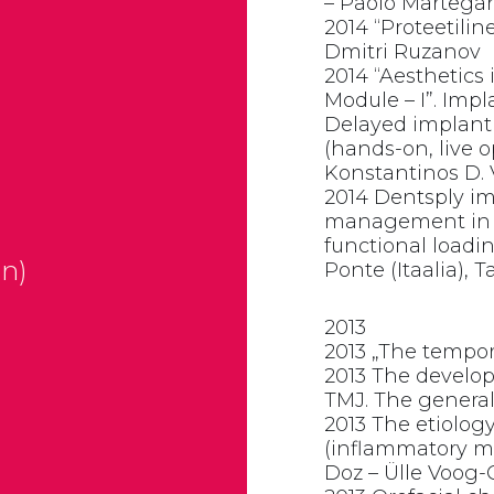
– Paolo Martegani
2014 “Proteetilin
Dmitri Ruzanov
2014 “Aesthetics 
Module – I”. Imp
Delayed implant 
(hands-on, live o
Konstantinos D.
2014 Dentsply im
management in i
functional loadin
an)
Ponte (Itaalia), T
2013
2013 „The tempor
2013 The develo
TMJ. The general 
2013 The etiolog
(inflammatory ma
Doz – Ülle Voog-