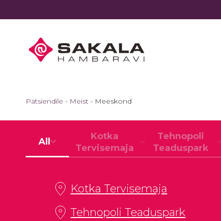
Patsiendile
Meist
Meeskond
Kotka
Tehnopoli
All
Tervisemaja
Teaduspark
Kotka Tervisemaja
Tehnopoli Teaduspark