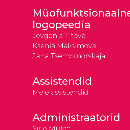
Müofunktsionaalne
logopeedia
Jevgenia Titova
Ksenia Maksimova
Jana Tšernomorskaja
Assistendid
Meie assistendid
Administraatorid
Sirje Mutso