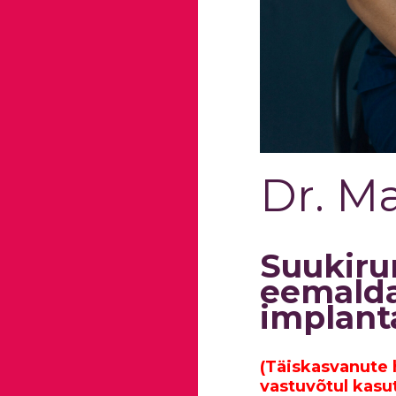
Dr. Ma
Suukiru
eemalda
implant
(Täiskasvanute h
vastuvõtul kasu