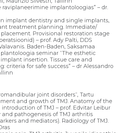
, Maurizio Silvestri, Tallinn
e raviplaneerimine implantoloogias” – dr.
in implant dentistry and single implants,
lant treatment planning. Immediate/
placement. Provisional restoration stage
peratsioonid) – prof. Ady Palti, DDS
 Valavanis. Baden-Baden, Saksamaa
plantoloogia seminar “The esthetic
mplant insertion. Tissue care and
g: criteria for safe success” – dr Alessandro
allinn
omandibular joint disorders“, Tartu
pment and growth of TMJ. Anatomy of the
introduction of TMJ – prof. Edvitar Leibur
y and pathogenesis of TMJ arthritis
rkers and mediators). Radiology of TMJ.
Oras