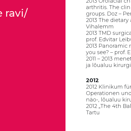
2013 Orofacial ch
arthritis. The cli
 ravi/
groups. Doz – Pe
2013 The dietary 
Vihalemm
2013 TMD surgica
prof. Edvitar Leib
2013 Panoramic r
you see? – prof.
2011 – 2013 menet
ja lõualuu kirur
2012
2012 Klinikum fü
Operationen und 
näo-, lõualuu ki
2012 „The 4th Bal
Tartu