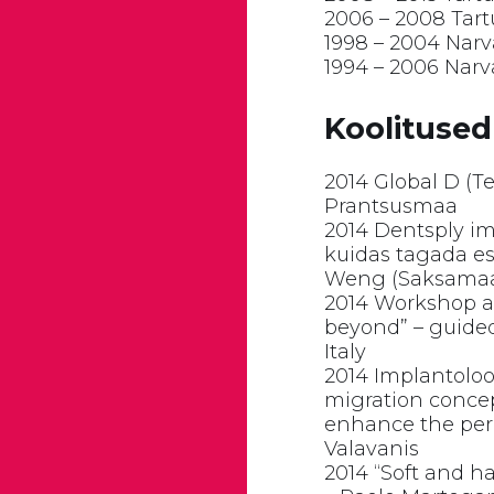
2006 – 2008 Tartu
1998 – 2004 Narv
1994 – 2006 Narv
Koolitused
2014 Global D (T
Prantsusmaa
2014 Dentsply im
kuidas tagada est
Weng (Saksamaa), 
2014 Workshop a
beyond” – guide
Italy
2014 Implantolo
migration concep
enhance the peri
Valavanis
2014 “Soft and h