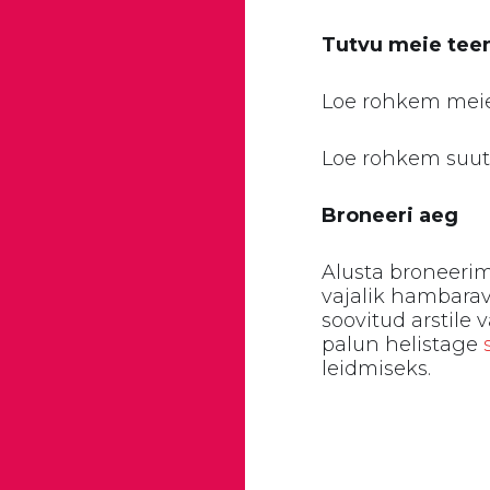
Tutvu meie tee
Loe rohkem meie
Loe rohkem suut
Broneeri aeg
Alusta broneerim
vajalik hambaravi
soovitud arstile 
palun helistage
leidmiseks.